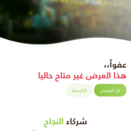
عفواً،،
هذا العرض غير متاح حاليا
كل العروض
الرئيسية
شركاء
النجاح