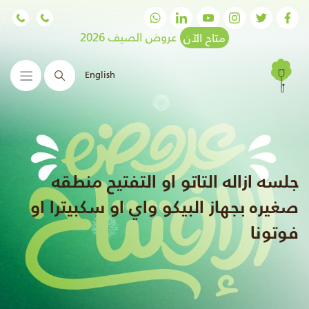
متاح الآن
عروض الصيف 2026
English
البحث
جلسه ازاله التاتو او التفتيح منطقه
صغيره بجهاز البيكو واي او سكبيترا او
فوتونا