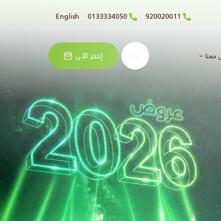
English
0133334050
920020011
البحث
إحجز الآن
 معنا